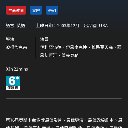
生命教育
冒險
奇幻
語言
英語
上映日期：2003年12月
出品國
USA
導演
演員
彼得傑克森
伊利亞伍德、伊恩麥克連、維果莫天森、西
恩艾斯汀、麗芙泰勒
03h 21mins
第76屆奧斯卡金像獎最佳影片、最佳導演、最佳改編劇本、最
佳剪輯、最佳原創音樂、最佳原創歌曲、最佳音效、最佳化