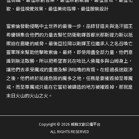
妝、最佳視覺效果、最佳美術指導、最佳服裝設計
當索倫發動侵略中土世界的最後一步，巫師甘道夫與洛汗國王
希優頓集合他們的力量去幫忙防衛剛鐸首都米那斯提力斯以抵
禦迫在眉睫的威脅。最後亞拉岡以剛鐸王位繼承人之名召喚亡
靈軍隊來幫助他擊敗索倫。最終，即使用盡全部力量，他們意
識到無法取勝，所以把希望寄託在哈比人佛羅多與山姆身上，
讓他們去承受魔戒的重擔及解決咕嚕的背叛。在經過長途跋涉
之後，他們終於抵達危險的魔多之地，任務是要摧毀掉至尊魔
戒，而至尊魔戒只能在它當初被鑄造的地方被摧毀掉，那就是
末日火山的火山之火。
Copyright © 2026 威翰文創公播平台
ALL RIGHTS RESERVED