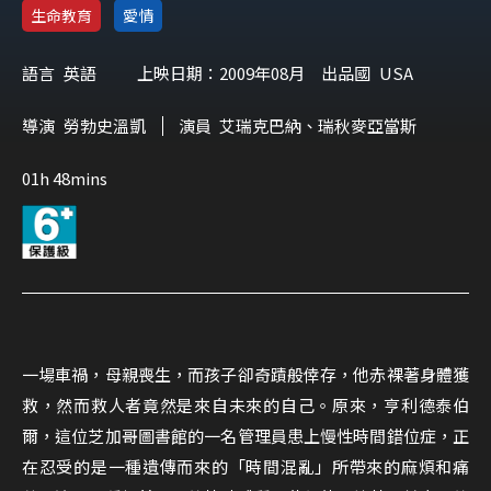
生命教育
愛情
語言
英語
上映日期：2009年08月
出品國
USA
導演
勞勃史溫凱
演員
艾瑞克巴納、瑞秋麥亞當斯
01h 48mins
一場車禍，母親喪生，而孩子卻奇蹟般倖存，他赤裸著身體獲
救，然而救人者竟然是來自未來的自己。原來，亨利德泰伯
爾，這位芝加哥圖書館的一名管理員患上慢性時間錯位症，正
在忍受的是一種遺傳而來的「時間混亂」所帶來的麻煩和痛