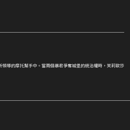
所領導的摩托幫手中。當兩個暴君爭奪城堡的統治權時，芙莉歐莎