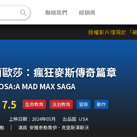
聯絡我們
經銷商
授權影片僅限於「被授
莉歐莎：瘋狂麥斯傳奇篇章
OSA:A MAD MAX SAGA
7.5
生命教育
法治教育
冒險
動作
上映日期：2024年05月
出品國
USA
勒
演員
安雅泰勒喬伊、克里斯漢斯沃