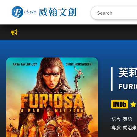
威翰文創公播平台
芙
FURI
語言
英語
導演
喬治米