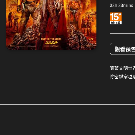
02h 28mins
觀看預
隨著文明世
將密謀穿越