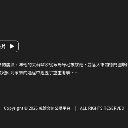
告片
界的崩潰，年輕的芙莉歐莎從眾母綠地被擄走，並落入軍閥德門圖斯
荒地回到家鄉的過程中經歷了重重考驗……
Copyright © 2026 威翰文創公播平台
|
ALL RIGHTS RESERVED