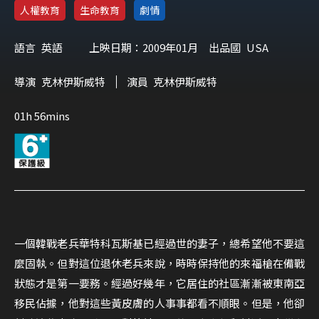
人權教育
生命教育
劇情
語言
英語
上映日期：2009年01月
出品國
USA
導演
克林伊斯威特
演員
克林伊斯威特
01h 56mins
一個韓戰老兵華特科瓦斯基已經過世的妻子，總希望他不要這
麼固執。但對這位退休老兵來說，時時保持他的來福槍在備戰
狀態才是第一要務。經過好幾年，它居住的社區漸漸被東南亞
移民佔據，他對這些黃皮膚的人事事都看不順眼。但是，他卻