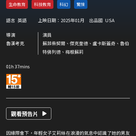
生命教育
科技教育
科幻
驚悚
語言
英語
上映日期：2025年01月
出品國
USA
導演
演員
魯漢考克
蘇菲柴契爾、傑克奎德、盧卡斯蓋奇、魯伯
特佛列德、梅根蘇莉
01h 37mins
觀看預告片
因緣際會下，年輕女子艾莉絲在浪漫的氣息中認識了她的男友