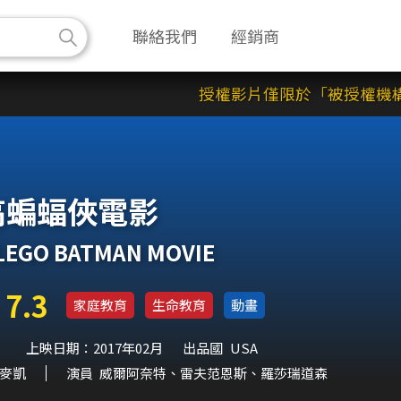
聯絡我們
經銷商
授權影片僅限於「被授權機構之
高蝙蝠俠電影
LEGO BATMAN MOVIE
7.3
家庭教育
生命教育
動畫
上映日期：2017年02月
出品國
USA
麥凱
演員
威爾阿奈特、雷夫范恩斯、羅莎瑞道森