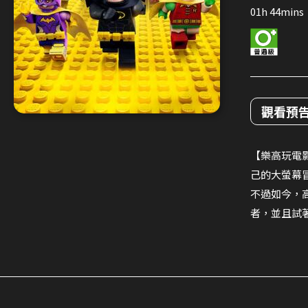
01h 44mins
觀看預
【樂高玩電
己的大螢幕
不過如今，
者，並且試