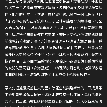
外星智慧有意協助人類前往遙遠星系移居。總署在約十年前已
派遣了十二名科學家穿越該蟲洞，各自降落在多個被認為有居
住可能性的行星上，傳送回來的資料顯示其中一個以黑洞「巨
人」為中心的行星系統中有三顆星球可能適合人類移居。行星
各自以降落在當地的科學家名字命名：米勒、埃德蒙斯和曼
恩。庫珀答允布蘭德教授的要求，擔任太空船永恆號的駕駛員
前往執行拉撒路計畫：A計畫為確認星球適合人類居住後，透
過布蘭德教授的重力方程式協助地球人前往殖民；B計畫為帶
著多個人類胚胎殖民外星，留在地球的人類則會滅絕。墨菲因
擔心庫珀一去不回而深感憤怒，庫珀亦不顧勸阻與布蘭德教授
的女兒艾蜜莉亞（安海瑟威）、物理學家羅密利、地質學家道
爾和兩個機器人塔斯與凱斯前往太空登上永恆號啟程。
眾人先通過蟲洞前往米勒星，除羅密利與塔斯外的一眾成員乘
坐徘徊者號降落星球後，發現地表只有一片汪洋，黑洞的潮汐
力引起的巨型海嘯使道爾喪生並延誤了回程，眾人返回永恆號