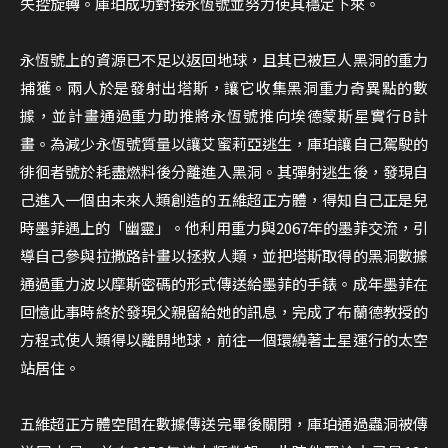
失控旋轉。庫珀成功對接永恆號並努力使其穩定下來。
永恆號上的資源已不足以返回地球，且其已被巨人黑洞的重力
捕獲。兩人於是發射出塔斯，讓它收集黑洞重力奇異點的數
據，並計畫通過重力助推將永恆號推向埃德蒙斯星實行B計
畫。為減少永恆號質量以讓艾蜜莉亞逃生，庫珀讓自己駕駛的
徘徊者號於耗盡燃料後分離進入黑洞。其彈射逃生後，發現自
己進入一個由未來人類創造的五維超正方體，得知自己正是兒
時墨菲遇上的「幽靈」。他利用重力與2067年的墨菲交流，引
導自己參與拉撒路計畫以拯救人類，並把塔斯取得的黑洞數據
通過重力波以摩斯密碼的形式傳送給墨菲的手錶。成年墨菲在
回憶此事時終於發現父親留給她的訊息，完成了布蘭德教授的
方程式使人類得以離開地球，前往一個環繞著土星運行的太空
站居住。
五維超正方體空間在數據傳送完畢後關閉，庫珀通過蟲洞被傳