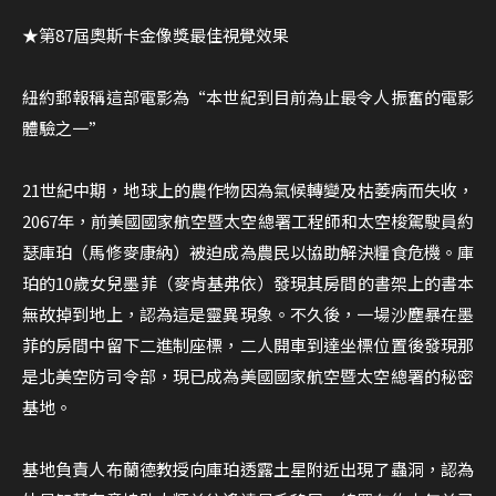
★第87屆奧斯卡金像獎最佳視覺效果
紐約郵報稱這部電影為“本世紀到目前為止最令人振奮的電影
體驗之一”
21世紀中期，地球上的農作物因為氣候轉變及枯萎病而失收，
2067年，前美國國家航空暨太空總署工程師和太空梭駕駛員約
瑟庫珀（馬修麥康納）被迫成為農民以協助解決糧食危機。庫
珀的10歲女兒墨菲（麥肯基弗依）發現其房間的書架上的書本
無故掉到地上，認為這是靈異現象。不久後，一場沙塵暴在墨
菲的房間中留下二進制座標，二人開車到達坐標位置後發現那
是北美空防司令部，現已成為美國國家航空暨太空總署的秘密
基地。
基地負責人布蘭德教授向庫珀透露土星附近出現了蟲洞，認為