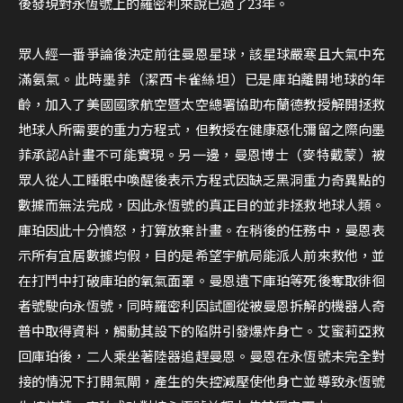
後發現對永恆號上的羅密利來說已過了23年。
眾人經一番爭論後決定前往曼恩星球，該星球嚴寒且大氣中充
滿氨氣。此時墨菲（潔西卡雀絲坦）已是庫珀離開地球的年
齡，加入了美國國家航空暨太空總署協助布蘭德教授解開拯救
地球人所需要的重力方程式，但教授在健康惡化彌留之際向墨
菲承認A計畫不可能實現。另一邊，曼恩博士（麥特戴蒙）被
眾人從人工睡眠中喚醒後表示方程式因缺乏黑洞重力奇異點的
數據而無法完成，因此永恆號的真正目的並非拯救地球人類。
庫珀因此十分憤怒，打算放棄計畫。在稍後的任務中，曼恩表
示所有宜居數據均假，目的是希望宇航局能派人前來救他，並
在打鬥中打破庫珀的氧氣面罩。曼恩遺下庫珀等死後奪取徘徊
者號駛向永恆號，同時羅密利因試圖從被曼恩拆解的機器人奇
普中取得資料，觸動其設下的陷阱引發爆炸身亡。艾蜜莉亞救
回庫珀後，二人乘坐著陸器追趕曼恩。曼恩在永恆號未完全對
接的情況下打開氣閘，產生的失控減壓使他身亡並導致永恆號