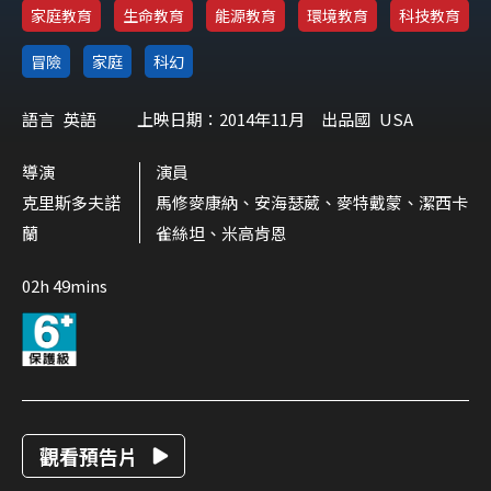
家庭教育
生命教育
能源教育
環境教育
科技教育
冒險
家庭
科幻
語言
英語
上映日期：2014年11月
出品國
USA
導演
演員
克里斯多夫諾
馬修麥康納、安海瑟葳、麥特戴蒙、潔西卡
蘭
雀絲坦、米高肯恩
02h 49mins
觀看預告片